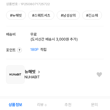
상품번호 :
1P2508071725722
#뉴해빗
#스웨트셔츠
#남성상의
#긴소매
배송비
무료
(도서산간 배송시 3,000원 추가)
180P
적립
포인트
뉴해빗
NUHABIT
상품정보
리뷰
추천
문의
0