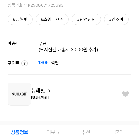
상품번호 :
1P2508071725693
#뉴해빗
#스웨트셔츠
#남성상의
#긴소매
배송비
무료
(도서산간 배송시 3,000원 추가)
180P
적립
포인트
뉴해빗
NUHABIT
상품정보
리뷰
추천
문의
0