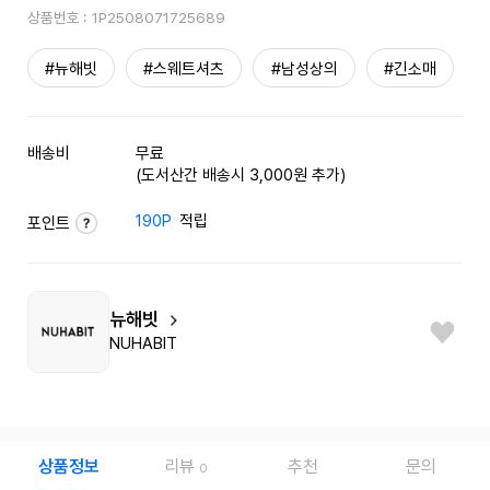
상품번호 :
1P2508071725689
#뉴해빗
#스웨트셔츠
#남성상의
#긴소매
배송비
무료
(도서산간 배송시 3,000원 추가)
190P
적립
포인트
뉴해빗
NUHABIT
상품정보
리뷰
추천
문의
0