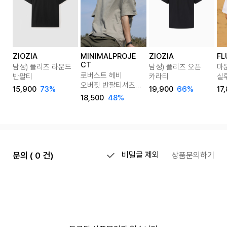
ZIOZIA
MINIMALPROJE
ZIOZIA
FL
CT
남성) 플리츠 라운드
남성) 플리츠 오픈
마
로버스트 헤비
반팔티
카라티
실
오버핏 반팔티셔츠
FS
15,900
73%
19,900
66%
17
MST127 8color
18,500
48%
문의 ( 0 건)
비밀글 제외
상품문의하기