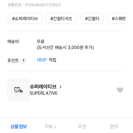
상품번호 :
1P2508061723523
#슈퍼레이티브
#긴팔티셔츠
#긴팔티
#스웨트셔
배송비
무료
(도서산간 배송시 3,000원 추가)
180P
적립
포인트
슈퍼레이티브
SUPERLATIVE
상품정보
리뷰
추천
문의
0