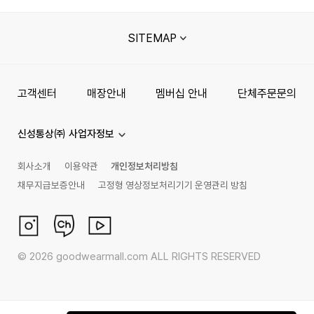
SITEMAP
고객센터
매장안내
멤버십 안내
단체주문문의
신성통상㈜ 사업자정보
회사소개
이용약관
개인정보처리방침
채무지급보증안내
고정형 영상정보처리기기 운영관리 방침
©
2026
goodwearmall.com ALL RIGHTS RESERVED