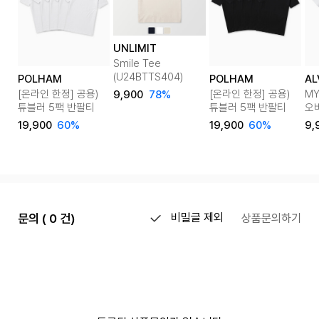
UNLIMIT
Smile Tee
(U24BTTS404)
POLHAM
POLHAM
AL
[온라인 한정] 공용)
[온라인 한정] 공용)
MY
9,900
78%
튜블러 5팩 반팔티
튜블러 5팩 반팔티
오
6c
19,900
60%
19,900
60%
9,
문의 ( 0 건)
비밀글 제외
상품문의하기