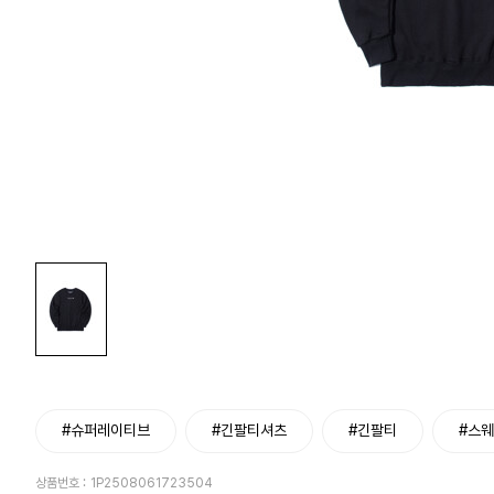
#슈퍼레이티브
#긴팔티셔츠
#긴팔티
#스
상품번호 :
1P2508061723504