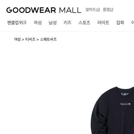
셀렉트샵
폴햄샵
팬클럽위크
여성
남성
키즈
스포츠
라이프
잡화
여성
티셔츠
스웨트셔츠