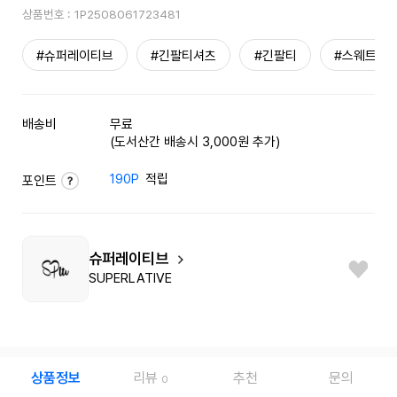
상품번호 :
1P2508061723481
#슈퍼레이티브
#긴팔티셔츠
#긴팔티
#스웨트셔
배송비
무료
(도서산간 배송시 3,000원 추가)
190P
적립
포인트
슈퍼레이티브
SUPERLATIVE
상품정보
리뷰
추천
문의
0