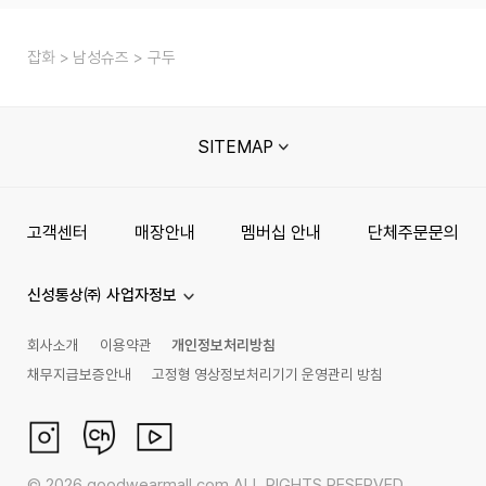
잡화
남성슈즈
구두
SITEMAP
고객센터
매장안내
멤버십 안내
단체주문문의
신성통상㈜ 사업자정보
회사소개
이용약관
개인정보처리방침
채무지급보증안내
고정형 영상정보처리기기 운영관리 방침
©
2026
goodwearmall.com ALL RIGHTS RESERVED