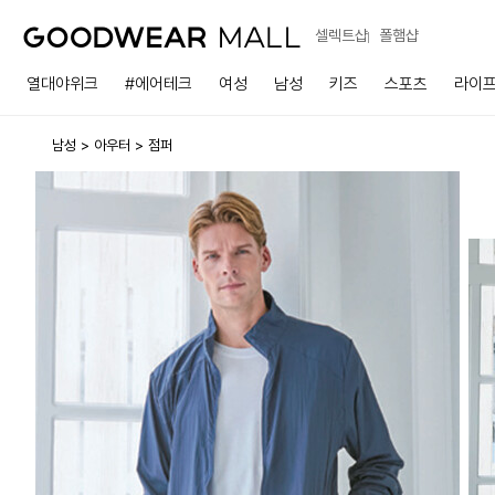
셀렉트샵
폴햄샵
열대야위크
#에어테크
여성
남성
키즈
스포츠
라이
남성
아우터
점퍼