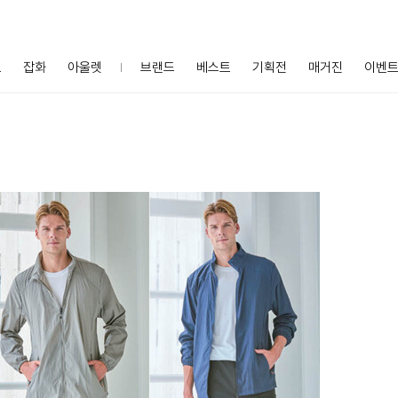
프
잡화
아울렛
브랜드
베스트
기획전
매거진
이벤