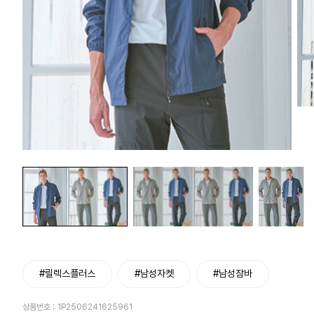
#릴렉스플러스
#남성자켓
#남성잠바
상품번호 :
1P2506241625961