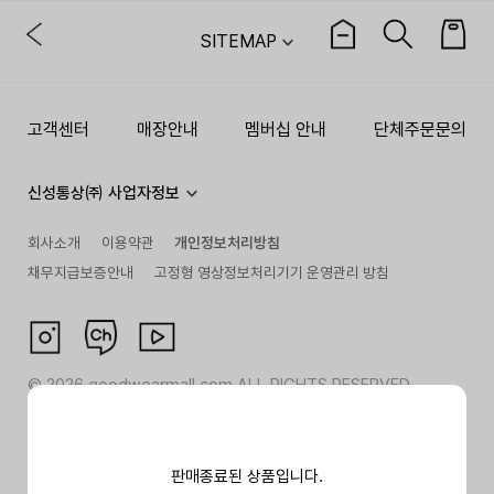
SITEMAP
고객센터
매장안내
멤버십 안내
단체주문문의
신성통상㈜ 사업자정보
회사소개
이용약관
개인정보처리방침
채무지급보증안내
고정형 영상정보처리기기 운영관리 방침
©
2026
goodwearmall.com ALL RIGHTS RESERVED
판매종료된 상품입니다.