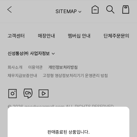
SITEMAP
고객센터
매장안내
멤버십 안내
단체주문문의
신성통상㈜ 사업자정보
회사소개
이용약관
개인정보처리방침
채무지급보증안내
고정형 영상정보처리기기 운영관리 방침
©
2026
goodwearmall.com ALL RIGHTS RESERVED
판매종료된 상품입니다.