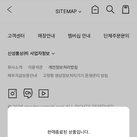
SITEMAP
고객센터
매장안내
멤버십 안내
단체주문문의
신성통상㈜ 사업자정보
회사소개
이용약관
개인정보처리방침
채무지급보증안내
고정형 영상정보처리기기 운영관리 방침
©
2026
goodwearmall.com ALL RIGHTS RESERVED
판매종료된 상품입니다.