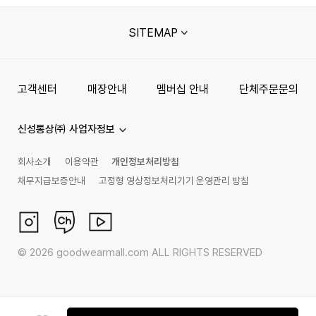
SITEMAP
고객센터
매장안내
멤버십 안내
단체주문문의
신성통상㈜ 사업자정보
회사소개
이용약관
개인정보처리방침
채무지급보증안내
고정형 영상정보처리기기 운영관리 방침
©
2026
goodwearmall.com ALL RIGHTS RESERVED