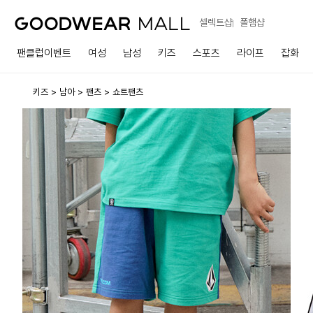
셀렉트샵
폴햄샵
팬클럽이벤트
여성
남성
키즈
스포츠
라이프
잡화
키즈
남아
팬츠
쇼트팬츠