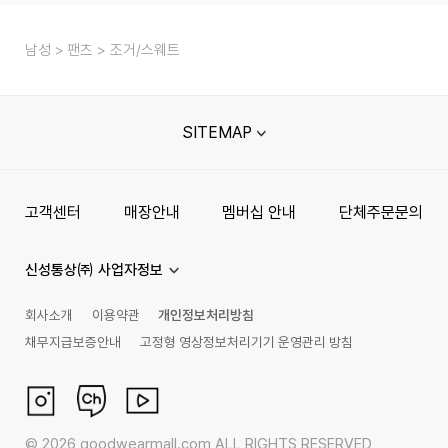
남성
팬츠
조거/스웨트
SITEMAP
고객센터
매장안내
멤버십 안내
단체주문문의
신성통상㈜ 사업자정보
회사소개
이용약관
개인정보처리방침
채무지급보증안내
고정형 영상정보처리기기 운영관리 방침
©
2026
goodwearmall.com ALL RIGHTS RESERVED