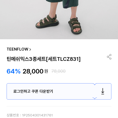
TEENFLOW
틴메쉬믹스3종세트[세트TLCZ831]
64%
28,000
원
78,000
로그인하고 쿠폰 다운받기
상품번호 :
1P2504301431761