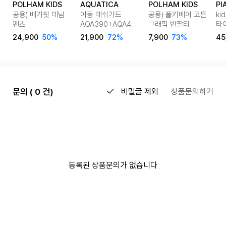
POLHAM KIDS
AQUATICA
POLHAM KIDS
PI
공용) 배기핏 데님
아동 래쉬가드
공용) 폴키베어 코튼
ki
팬츠
AQA390+AQA421
그래픽 반팔티
타
반바지워터레깅스
맨
24,900
50%
21,900
72%
7,900
73%
45
only one
셋업
문의 ( 0 건)
비밀글 제외
상품문의하기
등록된 상품문의가 없습니다