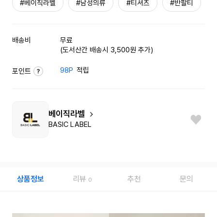
#베이직라벨
#남성의류
#티셔츠
#반팔티
배송비
무료
(도서산간 배송시 3,500원 추가)
98P
적립
포인트
베이직라벨
BASIC LABEL
상품정보
리뷰
추천
문의
0