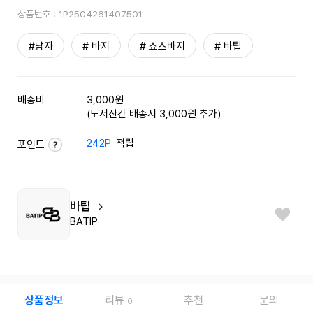
상품번호 :
1P2504261407501
#남자
# 바지
# 쇼츠바지
# 바팁
배송비
3,000원
(도서산간 배송시 3,000원 추가)
242P
적립
포인트
바팁
BATIP
상품정보
리뷰
추천
문의
0