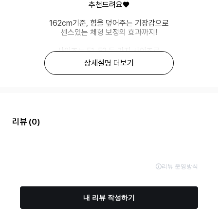
추천드려요♥
162cm기준, 힙을 덮어주는 기장감으로
센스있는 체형 보정의 효과까지!
사이즈는 F1_F2 두 가지 사이즈로
F1사이즈는 66-88분들까지
상세설명 더보기
F2사이즈는 99-110분들까지
편안한 여유있는 핏으로 추천드릴게요^^
저는 평소 88사이즈 착용하는데
F1사이즈 편안하고 깔끔하게 착용되었어요!
리뷰
(0)
* 의류 소재 특성 상
핏 변형 및 소재 손상 가능성이 있어
건조기 사용에 유의 부탁드리겠습니다