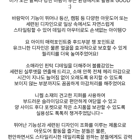
비가 오는 날씨나 강한 바람이 부는 환경에서도 활용도 GOOD
:)
바람막이 기능이 뛰어나 등산, 캠핑 등 다양한 아웃도어 또는
세련된 디자인으로 일상 속에서도 자연스럽게
스타일링할 수 있어 데일리 아우터로도 손색없는 아이템♡
요 아이의 매력포인트중 후드부분 챙 포인트로
유크니한 디자인은 물론 얼굴을 효과적으로 보호할 수 있게
퀄리티를 더욱 높여주었어요!
소매라인 핀턱 디테일을 더해주어 볼륨감있는
세련된 실루엣을 연출해 드리고, 소매 안쪽 전체 헤리 마감으로
시간이 지나도 늘어짐 없이 오래도록 유지할 수 있도록
보이지 않는 부분까지도 꼼꼼하게 마감처리를 해주었어요
니켈 소재의 견고한 지퍼를 사용하여
부드러운 슬라이딩으로 편안하게 여닫을 수 있고
양 사이드 후다 포켓으로 작은 소지품을 보관할 수 있도록
실용성도 톡톡히 챙겨주었답니다~
뛰어난 기능성과 세련된 디자인이 조화를 이루는 제품으로
아웃도어 활동을 즐기는 분들은 물론,
편안하면서도 스타일리시한 데일리룩을 원하는 분들에게도 강력