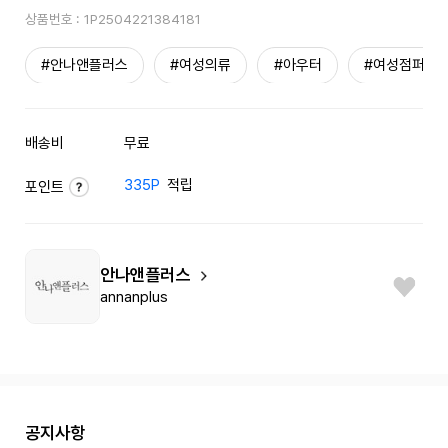
상품번호 :
1P2504221384181
#안나앤플러스
#여성의류
#아우터
#여성점퍼
배송비
무료
335P
적립
포인트
안나앤플러스
annanplus
공지사항