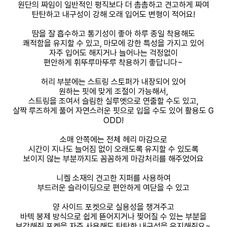
원단의 짜임이 일반적인 평직보다 더 촘촘하고 견고하게 짜여
탄탄하고 내구성이 강해 오래 입어도 변형이 적어요!
땀을 잘 흡수하고 통기성이 좋아 하루 종일 착용해도
쾌적함을 유지할 수 있고, 마모에 강한 특성을 가지고 있어
자주 입어도 해지거나 늘어나는 걱정없이
편안하게 휘뚜루마뚜루 착용하기 좋답니다~
허리 부분에는 스트링 스토퍼가 내장되어 있어
원하는 핏에 맞게 조절이 가능해서,
스트링을 조여서 슬림한 실루엣으로 연출할 수도 있고,
살짝 루즈하게 풀어 자연스러운 핏으로 입을 수도 있어 활용도 G
ODD!
소매 안쪽에는 전체 헤리 마감으로
시간이 지나도 늘어짐 없이 오래도록 유지할 수 있도록
보이지 않는 부분까지도 꼼꼼하게 마감처리를 해주었어요
니켈 소재의 견고한 지퍼를 사용하여
부드러운 슬라이딩으로 편안하게 여닫을 수 있고
양 사이드 포켓으로 실용성을 챙겨주고
바텍 봉제 방식으로 쉽게 뜯어지거나 찢어질 수 있는 부분을
보강해줘 포켓을 자주 사용해도 탄탄한 내구성을 유지해줘요~