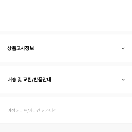
상품고시정보
배송 및 교환/반품안내
여성
니트/가디건
가디건