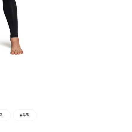
바지
#투팩