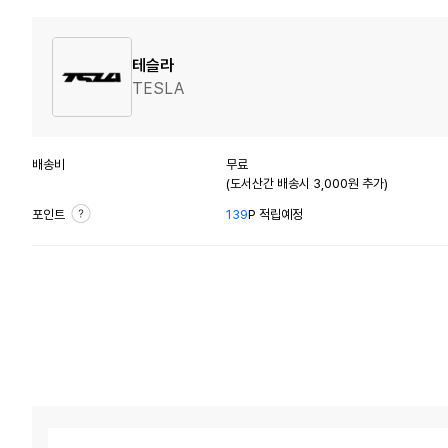
테슬라
TESLA
배송비
무료
(도서산간 배송시 3,000원 추가)
포인트
139
P 적립예정