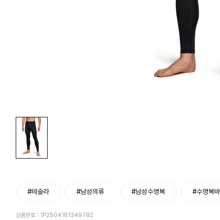
#테슬라
#남성의류
#남성수영복
#수영복
상품번호 :
1P2504161349782