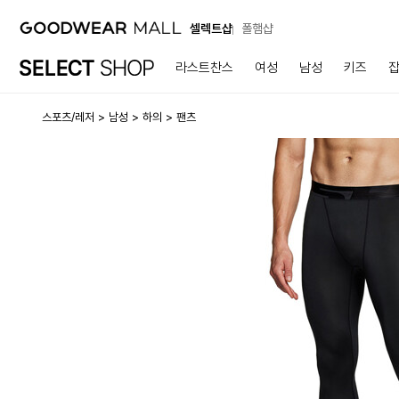
셀렉트샵
폴햄샵
라스트찬스
여성
남성
키즈
스포츠/레저
남성
하의
팬츠