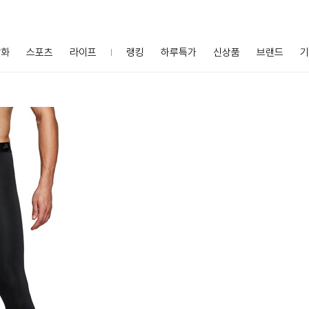
잡화
스포츠
라이프
랭킹
하루특가
신상품
브랜드
기