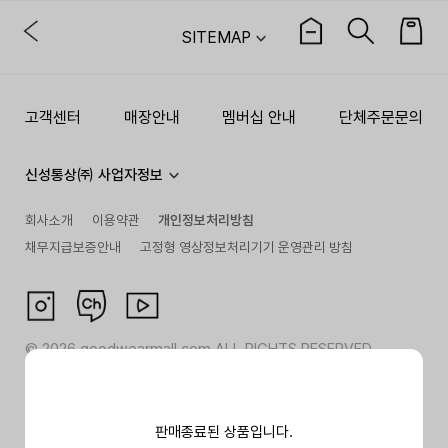
SITEMAP
고객센터
매장안내
멤버십 안내
단체주문문의
신성통상㈜ 사업자정보
회사소개
이용약관
개인정보처리방침
채무지급보증안내
고정형 영상정보처리기기 운영관리 방침
©
2026
goodwearmall.com ALL RIGHTS RESERVED
판매종료된 상품입니다.