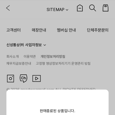
SITEMAP
고객센터
매장안내
멤버십 안내
단체주문문의
신성통상㈜ 사업자정보
회사소개
이용약관
개인정보처리방침
채무지급보증안내
고정형 영상정보처리기기 운영관리 방침
©
2026
goodwearmall.com ALL RIGHTS RESERVED
판매종료된 상품입니다.