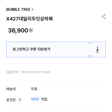
BUBBLE TREE
X427데일리두잇상하복
36,900
원
로그인하고 쿠폰 다운받기
상품번호 :
1P2504031277861
배송비
무료
185P
적립
포인트