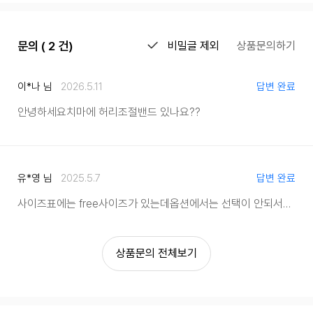
문의 ( 2 건)
비밀글 제외
상품문의하기
이*나 님
2026.5.11
답변 완료
안녕하세요
치마에 허리조절밴드 있나요??
유*영 님
2025.5.7
답변 완료
사이즈표에는 free사이즈가 있는데
옵션에서는 선택이 안되서요.
굿웨
상품문의 전체보기