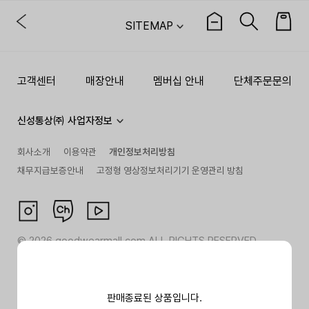
SITEMAP
고객센터
매장안내
멤버십 안내
단체주문문의
신성통상㈜ 사업자정보
회사소개
이용약관
개인정보처리방침
채무지급보증안내
고정형 영상정보처리기기 운영관리 방침
©
2026
goodwearmall.com ALL RIGHTS RESERVED
판매종료된 상품입니다.