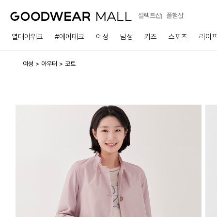
셀렉트샵
폴햄샵
열대야위크
#에어테크
여성
남성
키즈
스포츠
라이
여성
아우터
코트