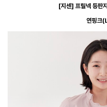
[지센] 프릴넥 등판
연핑크(L