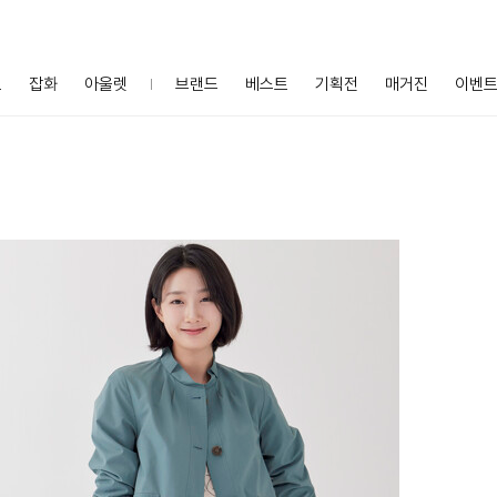
프
잡화
아울렛
브랜드
베스트
기획전
매거진
이벤