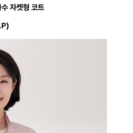
자수 자켓형 코트
P)