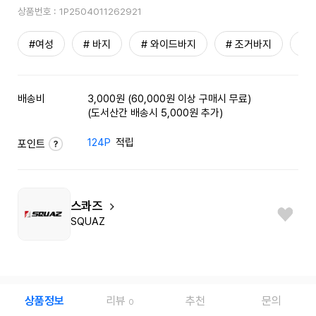
상품번호 :
1P2504011262921
#여성
# 바지
# 와이드바지
# 조거바지
# 
배송비
3,000원 (60,000원 이상 구매시 무료)
(도서산간 배송시 5,000원 추가)
124P
적립
포인트
스콰즈
SQUAZ
상품정보
리뷰
추천
문의
0