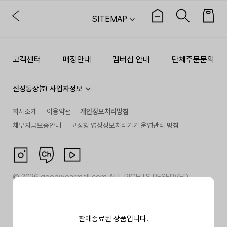
SITEMAP
고객센터
매장안내
멤버십 안내
단체주문문의
신성통상㈜ 사업자정보
회사소개
이용약관
개인정보처리방침
채무지급보증안내
고정형 영상정보처리기기 운영관리 방침
©
2026
goodwearmall.com ALL RIGHTS RESERVED
판매종료된 상품입니다.