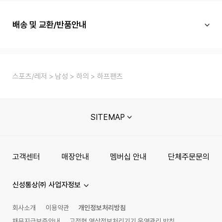
배송 및 교환/반품안내
스포츠/레저
남성
하의
하프팬츠
SITEMAP
고객센터
매장안내
멤버십 안내
단체주문문의
신성통상㈜ 사업자정보
회사소개
이용약관
개인정보처리방침
채무지급보증안내
고정형 영상정보처리기기 운영관리 방침