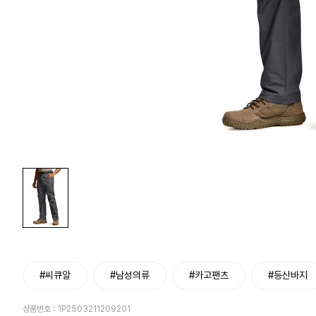
#씨큐알
#남성의류
#카고팬츠
#등산바지
상품번호 :
1P2503211209201