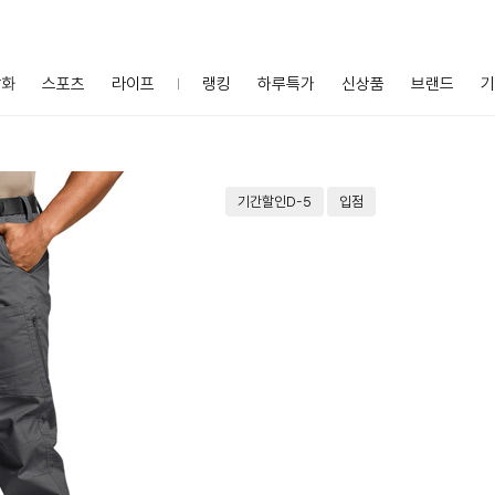
잡화
스포츠
라이프
랭킹
하루특가
신상품
브랜드
기
기간할인D-5
입점