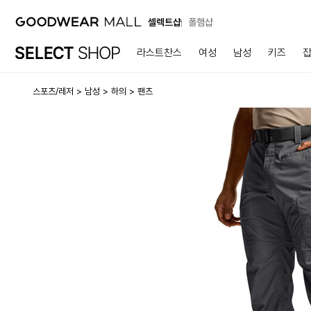
셀렉트샵
폴햄샵
라스트찬스
여성
남성
키즈
스포츠/레저
남성
하의
팬츠