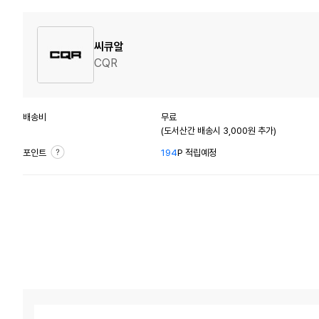
씨큐알
CQR
배송비
무료
(도서산간 배송시 3,000원 추가)
포인트
194
P 적립예정