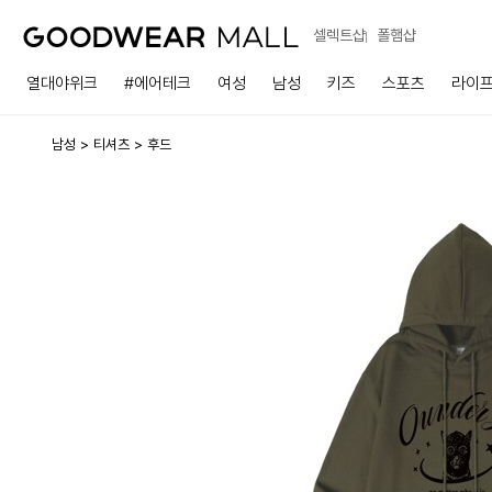
셀렉트샵
폴햄샵
열대야위크
#에어테크
여성
남성
키즈
스포츠
라이
남성
티셔츠
후드