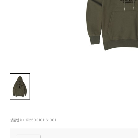
상품번호 :
1P2503101161081