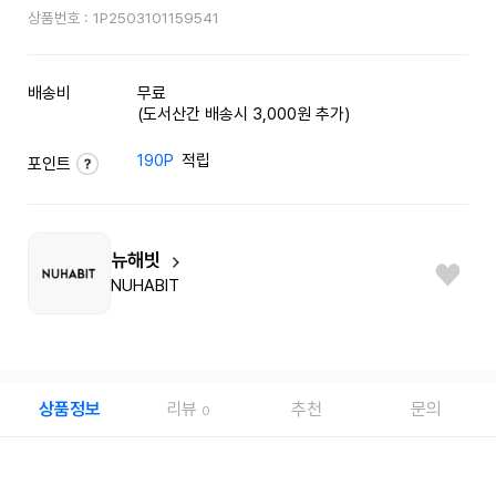
상품번호 :
1P2503101159541
배송비
무료
(도서산간 배송시 3,000원 추가)
190P
적립
포인트
뉴해빗
NUHABIT
상품정보
리뷰
추천
문의
0