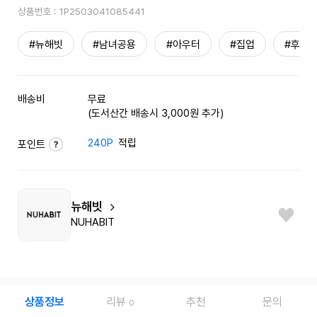
상품번호 :
1P2503041085441
#뉴해빗
#남녀공용
#아우터
#집업
#후드
배송비
무료
(도서산간 배송시 3,000원 추가)
240P
적립
포인트
뉴해빗
NUHABIT
상품정보
리뷰
추천
문의
0