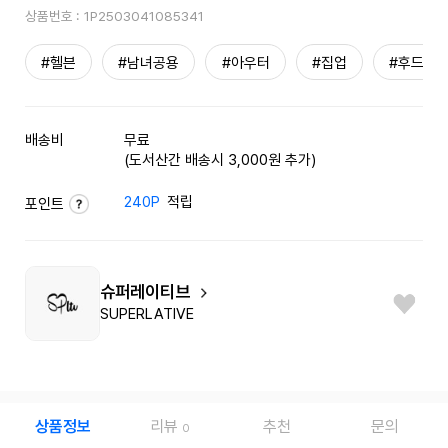
상품번호 :
1P2503041085341
#헬븐
#남녀공용
#아우터
#집업
#후드집
배송비
무료
(도서산간 배송시 3,000원 추가)
240P
적립
포인트
슈퍼레이티브
SUPERLATIVE
상품정보
리뷰
추천
문의
0