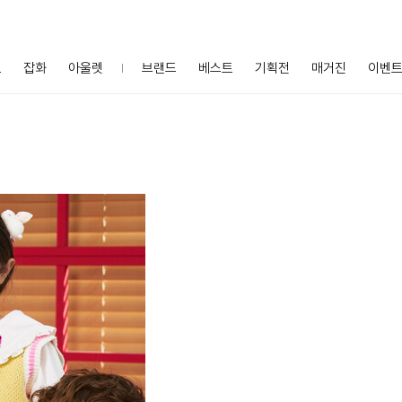
프
잡화
아울렛
브랜드
베스트
기획전
매거진
이벤