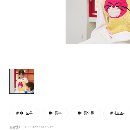
#미니도우
#아동복
#아동의류
#니트조끼
상품번호 :
1P2502271075921