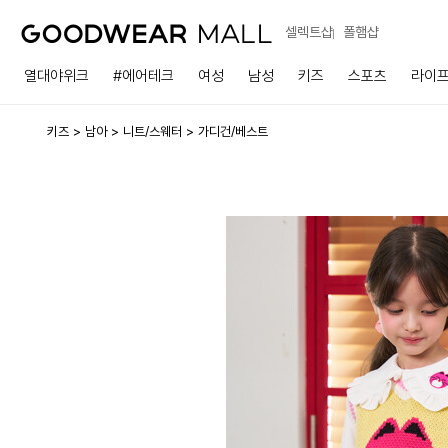
셀렉트샵
폴햄샵
열대야위크
#에어테크
여성
남성
키즈
스포츠
라이
키즈
남아
니트/스웨터
가디건/베스트