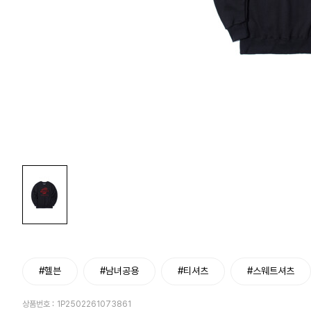
#헬븐
#남녀공용
#티셔츠
#스웨트셔츠
상품번호 :
1P2502261073861