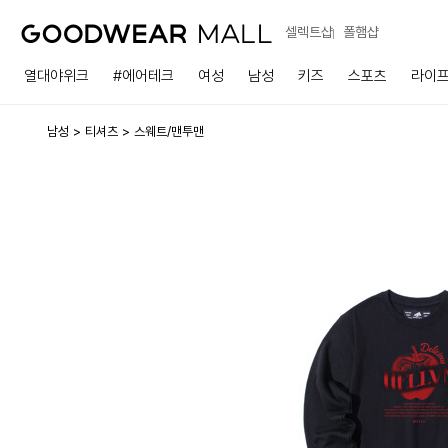
셀렉트샵
폴햄샵
열대야위크
#에어테크
여성
남성
키즈
스포츠
라이
남성
티셔츠
스웨트/맨투맨