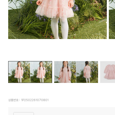
상품번호 :
1P2502261070801