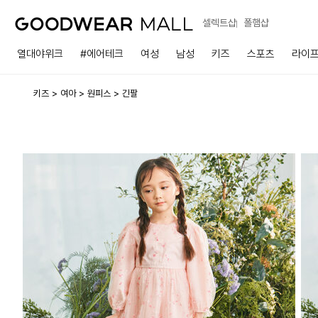
셀렉트샵
폴햄샵
열대야위크
#에어테크
여성
남성
키즈
스포츠
라이
키즈
여아
원피스
긴팔