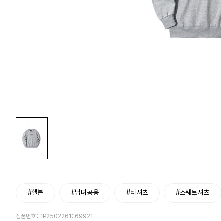
#헬븐
#남녀공용
#티셔츠
#스웨트셔츠
상품번호 :
1P2502261069921