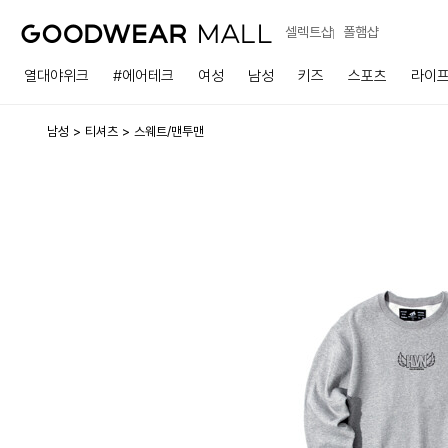
셀렉트샵
폴햄샵
열대야위크
#에어테크
여성
남성
키즈
스포츠
라이
남성
티셔츠
스웨트/맨투맨