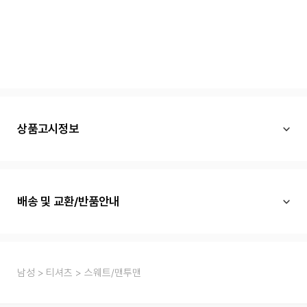
상품고시정보
배송 및 교환/반품안내
남성
티셔츠
스웨트/맨투맨