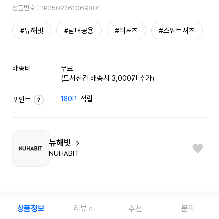
상품번호 :
1P2502261069801
#뉴해빗
#남녀공용
#티셔츠
#스웨트셔츠
배송비
무료
(도서산간 배송시 3,000원 추가)
180P
적립
포인트
뉴해빗
NUHABIT
상품정보
리뷰
추천
문의
0