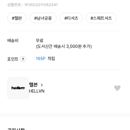
상품번호 :
1P2502211052341
#헬븐
#남녀공용
#티셔츠
#스웨트셔츠
배송비
무료
(도서산간 배송시 3,000원 추가)
165P
적립
포인트
헬븐
HELLVN