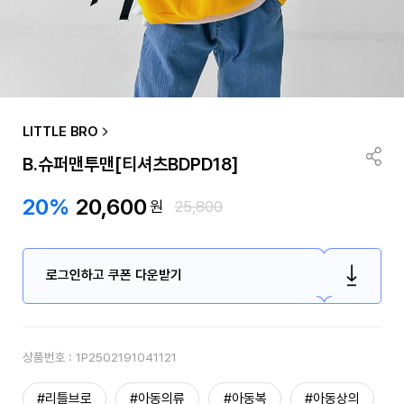
LITTLE BRO
B.슈퍼맨투맨[티셔츠BDPD18]
20%
20,600
원
25,800
로그인하고 쿠폰 다운받기
상품번호 :
1P2502191041121
#리틀브로
#아동의류
#아동복
#아동상의