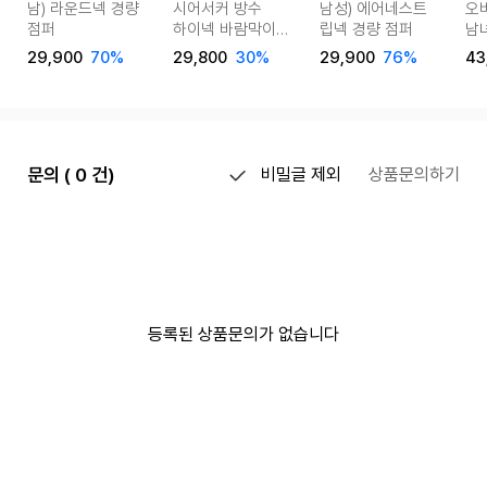
남) 라운드넥 경량
남성) 에어네스트
오
시어서커 방수
점퍼
립넥 경량 점퍼
남
하이넥 바람막이
후드
반바지
29,900
70%
29,900
76%
43
29,800
30%
트레이닝세트
문의 ( 0 건)
비밀글 제외
상품문의하기
등록된 상품문의가 없습니다