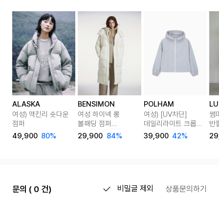
ALASKA
BENSIMON
POLHAM
LU
여성) 맥킨리 숏다운
여성 하이넥 롱
여성) [UV차단]
썸
점퍼
볼패딩 점퍼
데일리라이트 크롭
반팔
(4color)
후드 바람막이 점퍼
Co
49,900
80%
29,900
84%
39,900
42%
29
문의 ( 0 건)
비밀글 제외
상품문의하기