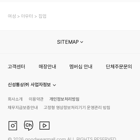
여성
아우터
집업
SITEMAP
고객센터
매장안내
멤버십 안내
단체주문문의
신성통상㈜ 사업자정보
회사소개
이용약관
개인정보처리방침
채무지급보증안내
고정형 영상정보처리기기 운영관리 방침
©
2026
goodwearmall.com ALL RIGHTS RESERVED