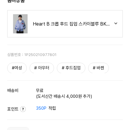
콤비상품
Heart B 크롭 후드 집업 스카이블루 BK7980
상품번호 :
1P250210977801
#여성
# 아우터
# 후드집업
# 바켄
배송비
무료
(도서산간 배송시 4,000원 추가)
350P
적립
포인트