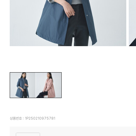
상품번호 :
1P250210975781