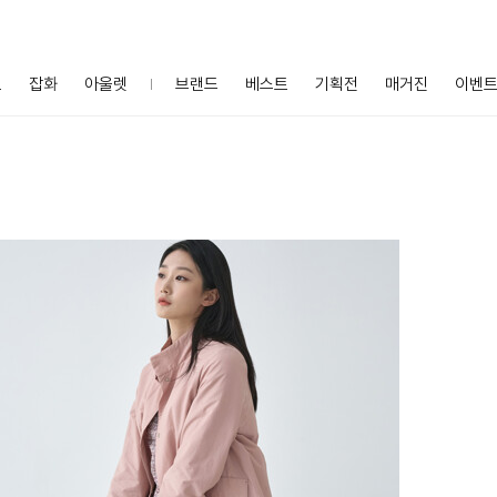
프
잡화
아울렛
브랜드
베스트
기획전
매거진
이벤