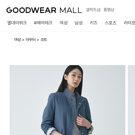
셀렉트샵
폴햄샵
열대야위크
#에어테크
여성
남성
키즈
스포츠
라이
여성
아우터
코트