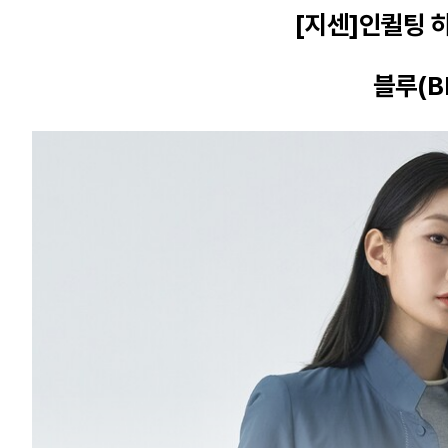
[지센]인퀼팅 
블루(B