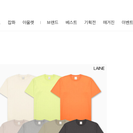
프
잡화
아울렛
브랜드
베스트
기획전
매거진
이벤