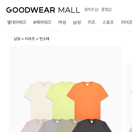
셀렉트샵
폴햄샵
열대야위크
#에어테크
여성
남성
키즈
스포츠
라이
남성
티셔츠
반소매