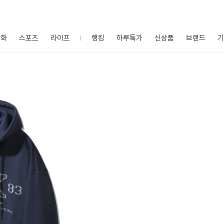
잡화
스포츠
라이프
랭킹
하루특가
신상품
브랜드
기