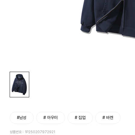
#남성
# 아우터
# 집업
# 바켄
상품번호 :
1P250207972921