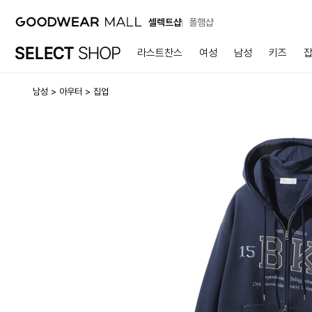
셀렉트샵
폴햄샵
라스트찬스
여성
남성
키즈
남성
아우터
집업