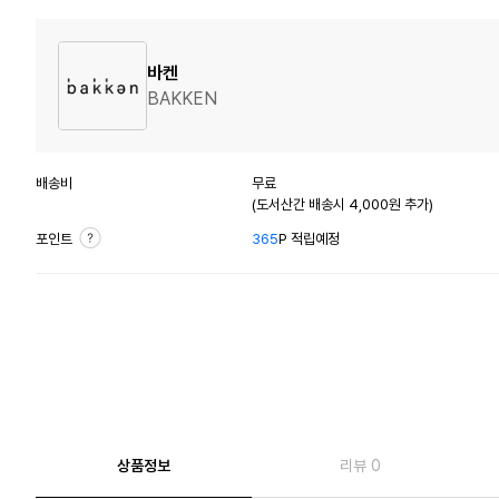
바켄
BAKKEN
배송비
무료
(도서산간 배송시 4,000원 추가)
포인트
365
P 적립예정
상품정보
리뷰 0