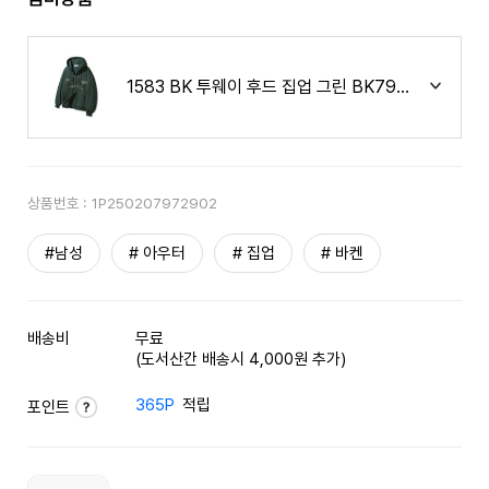
1583 BK 투웨이 후드 집업 그린 BK7978
상품번호 :
1P250207972902
#남성
# 아우터
# 집업
# 바켄
배송비
무료
(도서산간 배송시 4,000원 추가)
365P
적립
포인트