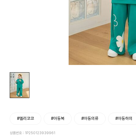
#멜리코코
#아동복
#아동의류
#아동하의
상품번호 :
1P250123939961