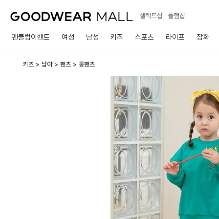
셀렉트샵
폴햄샵
팬클럽이벤트
여성
남성
키즈
스포츠
라이프
잡화
키즈
남아
팬츠
롱팬츠