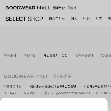
셀렉트샵
폴햄샵
라스트찬스
여성
남성
키즈
회사소개
이용약관
개인정보처리방침
단체주문문의
입점/
신성통상(주)
대표자 염태순
서울 강동구 풍성로63길 84 신성빌딩
사업자등록번호 104-8
호스팅서비스 신성통상㈜
ⓒ 2026 goodwearmall.com ALL RIGHTS RES