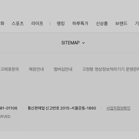
잡화
스포츠
라이프
랭킹
하루특가
신상품
브랜드
기
SITEMAP
광고제휴문의
매장안내
멤버십안내
고정형 영상정보처리기기 운영관
1-01106
통신판매업 신고번호 2015-서울강동-1890
사업자정보확인
ERVED