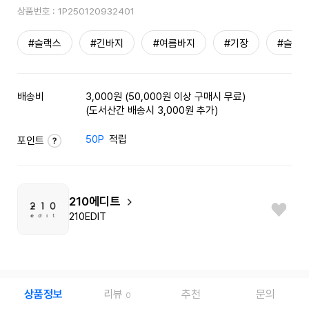
상품번호 :
1P250120932401
#슬랙스
#긴바지
#여름바지
#기장
#슬림
배송비
3,000원 (50,000원 이상 구매시 무료)
(도서산간 배송시 3,000원 추가)
50P
적립
포인트
210에디트
210EDIT
상품정보
리뷰
추천
문의
0