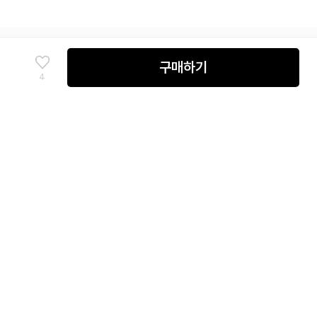
구매하기
상품고시정보
4
배송 및 교환/반품안내
남성
팬츠
슬랙스
SITEMAP